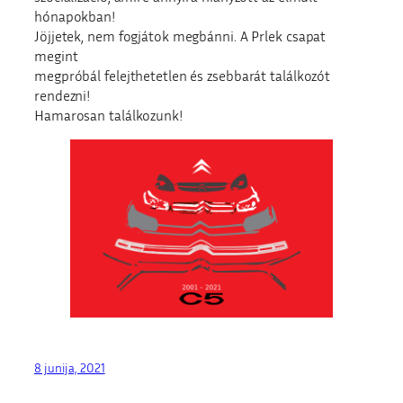
hónapokban!
Jöjjetek, nem fogjátok megbánni. A Prlek csapat
megint
megpróbál felejthetetlen és zsebbarát találkozót
rendezni!
Hamarosan találkozunk!
8 junija, 2021