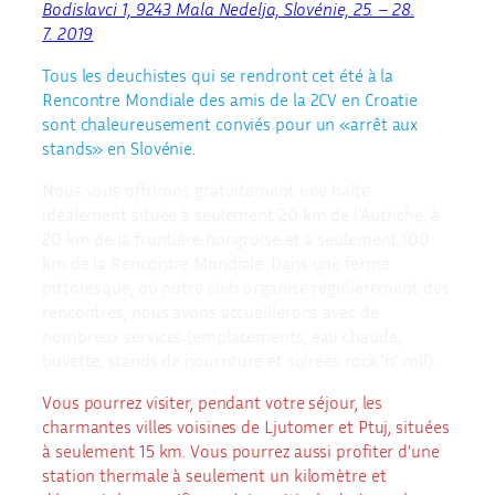
Bodislavci 1, 9243 Mala Nedelja, Slovénie, 25. – 28.
7. 2019
Tous les deuchistes qui se rendront cet été à la
Rencontre Mondiale des amis de la 2CV en Croatie
sont chaleureusement conviés pour un «arrêt aux
stands» en Slovénie.
Nous vous offrirons gratuitement une halte
idéalement située à seulement 20 km de l’Autriche, à
20 km de la frontière hongroise et à seulement 100
km de la Rencontre Mondiale. Dans une ferme
pittoresque, où notre club organise régulièrement des
rencontres, nous avons accueillerons avec de
nombreux services (emplacements, eau chaude,
buvette, stands de nourriture et soirées rock ’n’ roll).
Vous pourrez visiter, pendant votre séjour, les
charmantes villes voisines de Ljutomer et Ptuj, situées
à seulement 15 km. Vous pourrez aussi profiter d’une
station thermale à seulement un kilomètre et