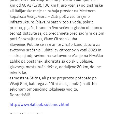
km od AC A2 (E70). 100 km (1 uro vožnje) od avstrijske
ali italijanske meje se nahaja prostor na Mestnem
kopališču Višnja Gora – Zlati polž z vso urejeno
infrastrukturo (plavalni bazen, topla voda, pokrit
prostor, pijačo, hrano in živo večerno glasbo ob koncu
tedna). Ustavite se, da predahnete pred zadnjim delom
poti. Spoznajte nas, člane Citroen kluba
Slovenije. Pobliže se seznanite z našo kandidaturo za
svetovno srečanje ljubiteljev citroenovih vozil 2023 in
se skupaj odpravimo na svetovno srečanje na Hrvaško.
Lahko pa postanek izkoristite za obisk Ljubljane,
glavnega mesta naše dežele, oddaljene 20 km, doline
reke Krke,
samostana Stična, ali pa se preprosto potepate po
Višnji Gori, katerega zaščitni znak je polž (snail). Na
željo vam omogočimo lokalnega vodiča.
Dobrodošli!
http://www.zlatipolz.si/domov.html