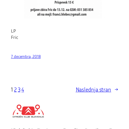
LP
Fric
7 decembra, 2018
1
2
3
4
Naslednja stran
→