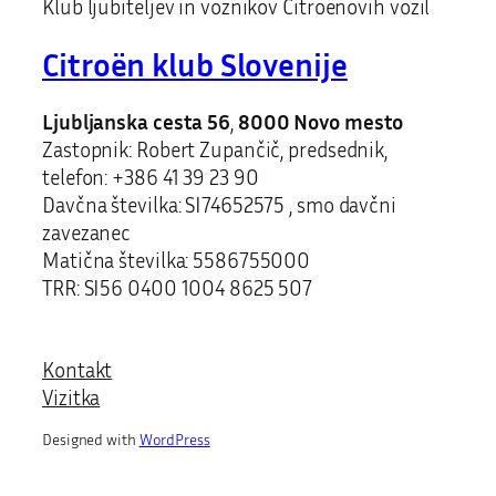
Klub ljubiteljev in voznikov Citroënovih vozil
Citroën klub Slovenije
Ljubljanska cesta 56
,
8000 Novo mesto
Zastopnik: Robert Zupančič, predsednik,
telefon: +386 41 39 23 90
Davčna številka: SI74652575 , smo davčni
zavezanec
Matična številka: 5586755000
TRR: SI56 0400 1004 8625 507
Kontakt
Vizitka
Designed with
WordPress