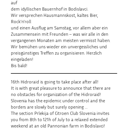
auf
dem idyllischen Bauernhof in Bodislavci.
Wir versprechen Hausmannskost, kaltes Bier,
Rock’n’roll
und einen Ausflug am Samstag, vor allem aber ein
Zusammensein mit Freunden – was wir alle in den
vergangenen Monaten am meisten vermisst haben.
Wir bemühen uns wieder ein unvergessliches und
preisgünstiges Treffen zu organisieren. Herzlich
eingeladen!
Bis bald!
16th Hidroraid is going to take place after all!
It is with great pleasure to announce that there are
no obstacles for organization of the Hidroraid!
Slovenia has the epidemic under control and the
borders are slowly but surely opening …
The section Prlekija of Citroen Club Slovenia invites
you from 8th to 121h of July to a relaxed extended
weekend at an old Pannonian farm in Bodislavci!