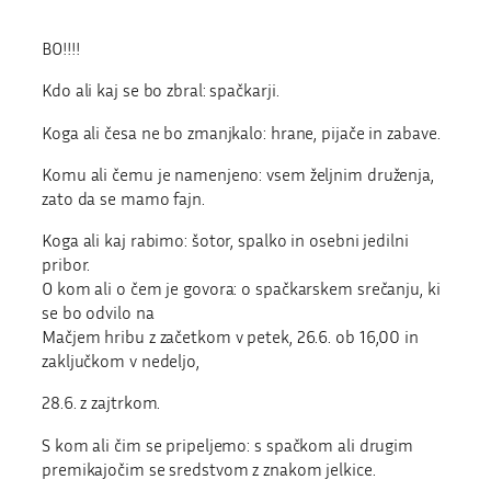
BO!!!!
Kdo ali kaj se bo zbral: spačkarji.
Koga ali česa ne bo zmanjkalo: hrane, pijače in zabave.
Komu ali čemu je namenjeno: vsem željnim druženja,
zato da se mamo fajn.
Koga ali kaj rabimo: šotor, spalko in osebni jedilni
pribor.
O kom ali o čem je govora: o spačkarskem srečanju, ki
se bo odvilo na
Mačjem hribu z začetkom v petek, 26.6. ob 16,00 in
zaključkom v nedeljo,
28.6. z zajtrkom.
S kom ali čim se pripeljemo: s spačkom ali drugim
premikajočim se sredstvom z znakom jelkice.