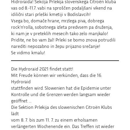
Hidroraida! Sekcija Prlekija slovenskega Citroën kluba
vas od 8.-11.7. vabi na sproščen podaljšani vikend na
idilični stari prleški kmetiji v Bodislavcih!
Vsega bo, domače hrane, mrzlega piva, dobrega
rock’n’rolla, sobotnega izleta predvsem pa druženja,
ki nam je v preteklih mesecih tako zelo manjkalo!
Pridite, ne bo vam žal! Prleki se bomo znova potrudili
narediti nepozabno in žepu prijazno srečanje!
Se vidimo kmalu!
Die Hydroraid 2021 findet statt!
Mit Freude können wir verkünden, dass die 16.
Hydroraid
stattfinden wird. Slowenien hat die Epidemie unter
Kontrolle und die Grenzen werden langsam wieder
geöffnet …
Die Sektion Prlekija des slowenischen Citroën Klubs
lädt
vom 8. 7. bis zum 11. 7. zu einem erholsamen
verlängerten Wochenende ein. Das Treffen ist wieder