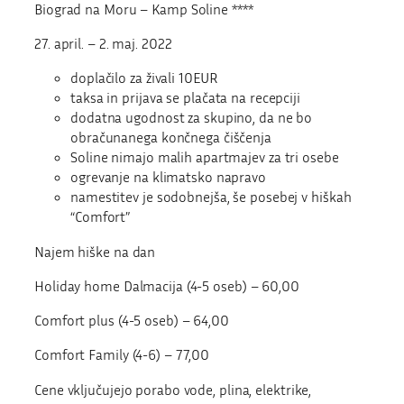
Biograd na Moru – Kamp Soline ****
27. april. – 2. maj. 2022
doplačilo za živali 10EUR
taksa in prijava se plačata na recepciji
dodatna ugodnost za skupino, da ne bo
obračunanega končnega čiščenja
Soline nimajo malih apartmajev za tri osebe
ogrevanje na klimatsko napravo
namestitev je sodobnejša, še posebej v hiškah
“Comfort”
Najem hiške na dan
Holiday home Dalmacija (4-5 oseb) – 60,00
Comfort plus (4-5 oseb) – 64,00
Comfort Family (4-6) – 77,00
Cene vključujejo porabo vode, plina, elektrike,