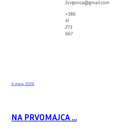
2cvgorica@gmail.com
+386
41
273
667
6 maja, 2026
NA PRVOMAJCA …