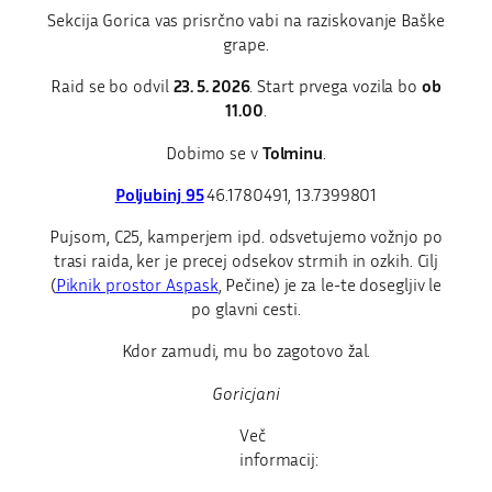
Sekcija Gorica vas prisrčno vabi na raziskovanje Baške
grape.
Raid se bo odvil
23. 5. 2026
. Start prvega vozila bo
ob
11.00
.
Dobimo se v
Tolminu
.
Poljubinj
95
46.1780491, 13.7399801
Pujsom, C25, kamperjem ipd. odsvetujemo vožnjo po
trasi raida, ker je precej odsekov strmih in ozkih. Cilj
(
Piknik prostor Aspask
, Pečine) je za le-te dosegljiv le
po glavni cesti.
Kdor zamudi, mu bo zagotovo žal.
Goricjani
Več
informacij: