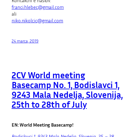
Kontaktni e naslov:
franci.hlebec@gmail.com
ali
niko.nikolcic@gmail.com
24 marca, 2019
2CV World meeting
Basecamp No. 1, Bodislavci 1,
9243 Mala Nedelja, Slovenija,
25th to 28th of July
EN: World Meeting Basecamp!
Bodislavci 1, 9243 Mala Nedelja, Slovenia, 25. – 28.