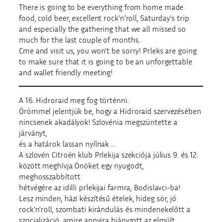
There is going to be everything from home made
food, cold beer, excellent rock’n’roll, Saturday’s trip
and especially the gathering that we all missed so
much for the last couple of months.
Cme and visit us, you won’t be sorry! Prleks are going
to make sure that it is going to be an unforgettable
and wallet friendly meeting!
A 16. Hidroraid meg fog történni.
Örömmel jelentjük be, hogy a Hidroraid szervezésében
nincsenek akadályok! Szlovénia megszüntette a
járványt,
és a határok lassan nyílnak …
A szlovén Citroën klub Prlekija szekciója július 9. és 12.
között meghívja Önöket egy nyugodt,
meghosszabbított
hétvégére az idilli prlekijai farmra, Bodislavci-ba!
Lesz minden, házi készítésű ételek, hideg sör, jó
rock’n’roll, szombati kirándulás és mindenekelőtt a
szocializáció, amire annyira hiányzott az elmúlt